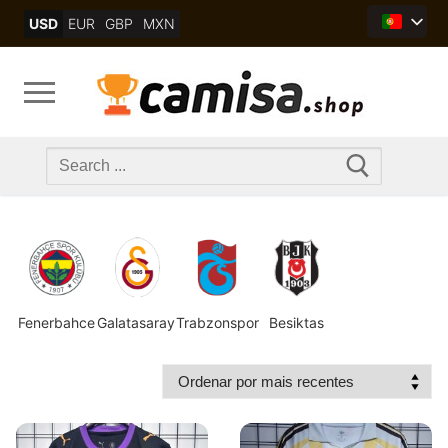
Skip
USD
EUR
GBP
MXN
to
content
Search
for:
Fenerbahce
Galatasaray
Trabzonspor
Besiktas