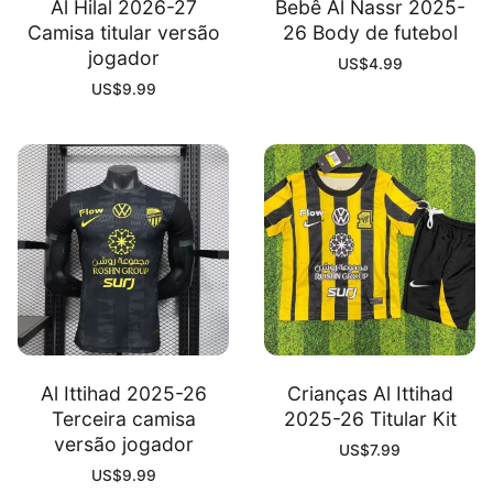
Al Hilal 2026-27
Bebê Al Nassr 2025-
Camisa titular versão
26 Body de futebol
jogador
US$
4.99
US$
9.99
Al Ittihad 2025-26
Crianças Al Ittihad
Terceira camisa
2025-26 Titular Kit
versão jogador
US$
7.99
US$
9.99