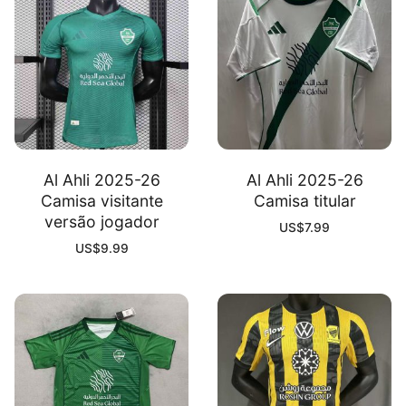
Al Ahli 2025-26
Al Ahli 2025-26
Camisa visitante
Camisa titular
versão jogador
US$
7.99
US$
9.99