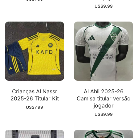
US$
9.99
Crianças Al Nassr
Al Ahli 2025-26
2025-26 Titular Kit
Camisa titular versão
jogador
US$
7.99
US$
9.99