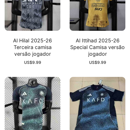
Al Hilal 2025-26
Al Ittihad 2025-26
Terceira camisa
Special Camisa versão
versão jogador
jogador
US$
9.99
US$
9.99