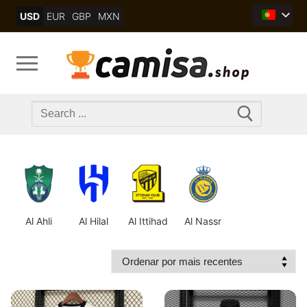
Skip
USD
EUR
GBP
MXN
to
content
Search
for:
Al Ahli
Al Hilal
Al Ittihad
Al Nassr