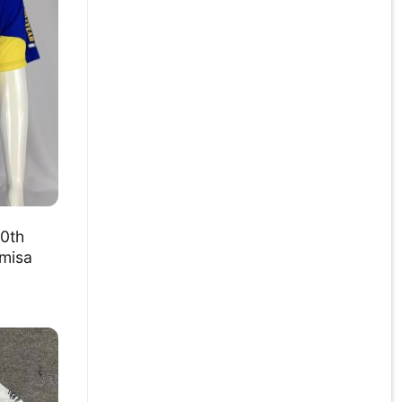
0th
amisa