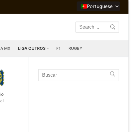
Portuguese
Search
for:
GA MX
LIGA OUTROS
F1
RUGBY
Search
for:
io
al