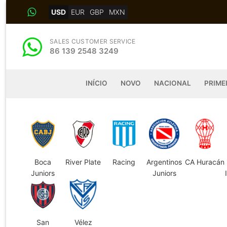
Skip
USD
EUR
GBP
MXN
to
content
SALES CUSTOMER SERVICE
86 139 2548 3249
INÍCIO
NOVO
NACIONAL
PRIME
Boca
River Plate
Racing
Argentinos
CA Huracán
Juniors
Juniors
San
Vélez