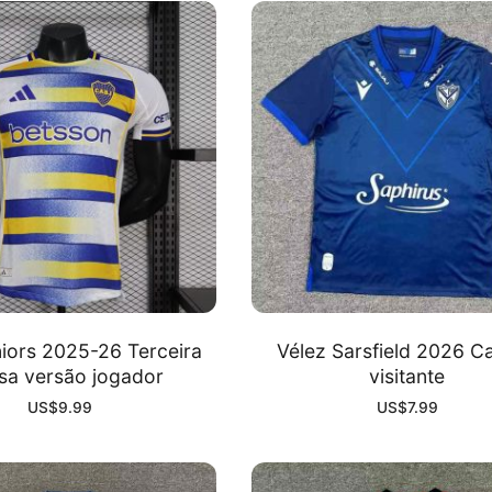
iors 2025-26 Terceira
Vélez Sarsfield 2026 C
sa versão jogador
visitante
US$
9.99
US$
7.99