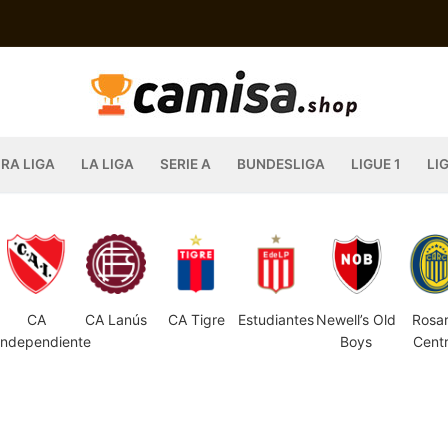
IRA LIGA
LA LIGA
SERIE A
BUNDESLIGA
LIGUE 1
LI
CA
CA Lanús
CA Tigre
Estudiantes
Newell’s Old
Rosar
Independiente
Boys
Centr