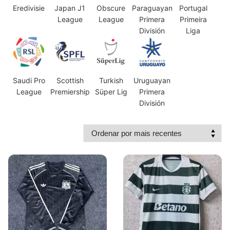
Eredivisie
Japan J1
Obscure
Paraguayan
Portugal
League
League
Primera
Primeira
División
Liga
Saudi Pro
Scottish
Turkish
Uruguayan
League
Premiership
Süper Lig
Primera
División