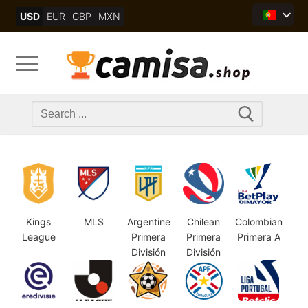
Skip
USD
EUR
GBP
MXN
to
content
Search
for:
Kings
MLS
Argentine
Chilean
Colombian
League
Primera
Primera
Primera A
División
División