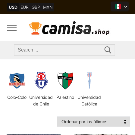
Skip
USD
EUR
GBP
MXN
to
content
Search
for:
Colo-Colo
Universidad
Palestino
Universidad
de Chile
Católica