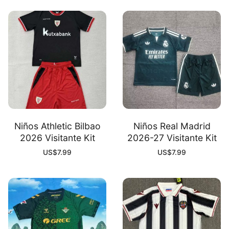
Niños Athletic Bilbao
Niños Real Madrid
2026 Visitante Kit
2026-27 Visitante Kit
US$
7.99
US$
7.99