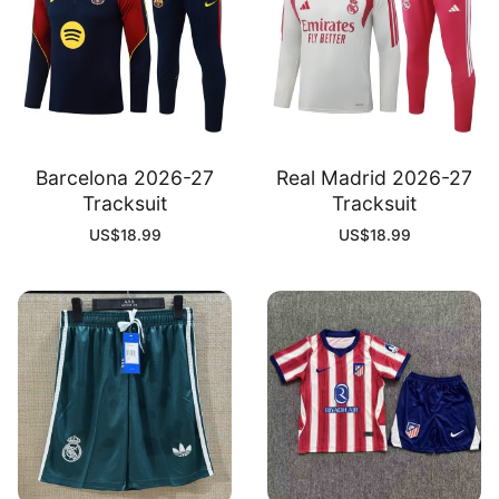
Barcelona 2026-27
Real Madrid 2026-27
Tracksuit
Tracksuit
US$
18.99
US$
18.99