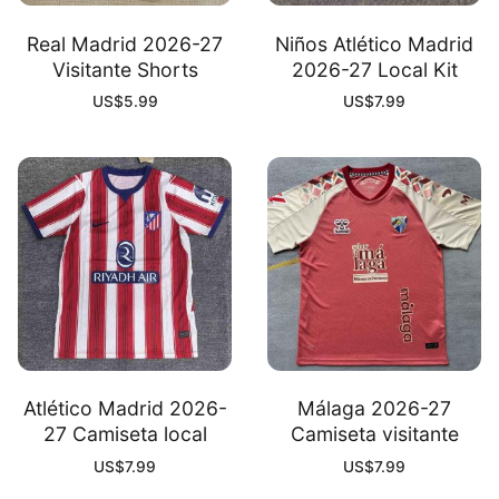
Real Madrid 2026-27
Niños Atlético Madrid
Visitante Shorts
2026-27 Local Kit
US$
5.99
US$
7.99
Atlético Madrid 2026-
Málaga 2026-27
27 Camiseta local
Camiseta visitante
US$
7.99
US$
7.99