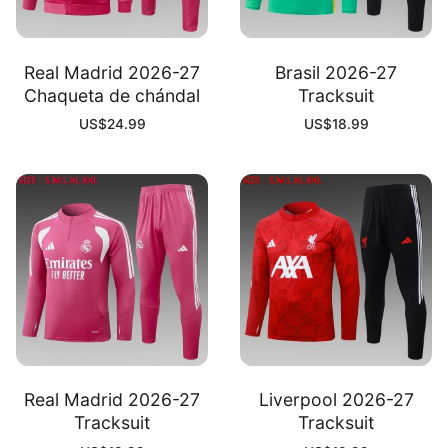
Real Madrid 2026-27
Brasil 2026-27
Chaqueta de chándal
Tracksuit
US$
24.99
US$
18.99
Real Madrid 2026-27
Liverpool 2026-27
Tracksuit
Tracksuit