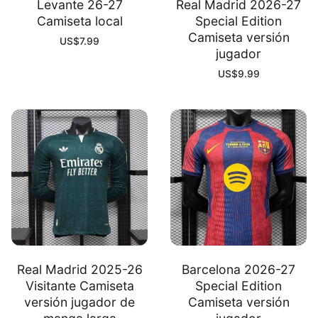
Levante 26-27
Real Madrid 2026-27
Camiseta local
Special Edition
Camiseta versión
US$
7.99
jugador
US$
9.99
Real Madrid 2025-26
Barcelona 2026-27
Visitante Camiseta
Special Edition
versión jugador de
Camiseta versión