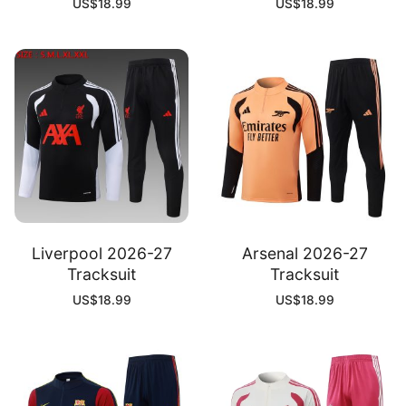
US$
18.99
US$
18.99
Liverpool 2026-27
Arsenal 2026-27
Tracksuit
Tracksuit
US$
18.99
US$
18.99